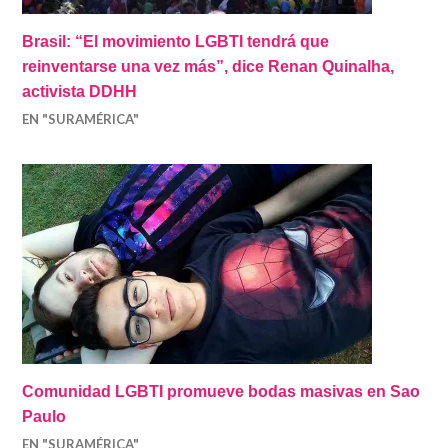
Brasil: “El movimiento LGBTI tendrá que
reinventarse una vez más”, dice Renan Quinalha,
activista DDHH
EN "SURAMÉRICA"
Comunidad LGBTI promueve bodas masivas en Sao
Paulo
EN "SURAMÉRICA"