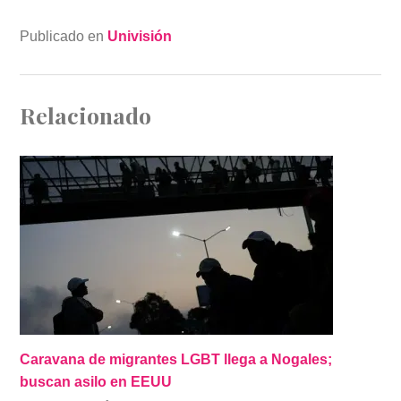
En cuanto a la posibilidad de que el gobierno de
Estados Unidos rechace solicitudes de asilo de su
grupo, el portavoz comentó que varios integrantes del
grupo han dicho que en ese caso solicitarán asilo en
México. “El problema es que si son rechazados en
Estados Unidos, son deportados a Honduras,
Guatemala, El Salvador y Nicaragua; tendrían que volver
a cruzar a México en busca de asilo”, reflexionó.
Publicado en
Univisión
Relacionado