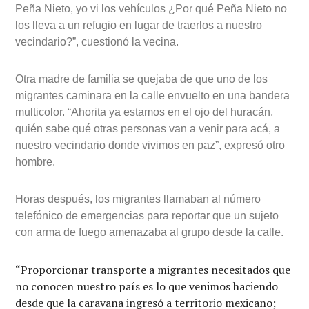
residente del lugar, Virginia Lambrosio de Sotelo,
protestó por la llegada de los migrantes porque, asegura,
nadie avisó al vecindario residencial que llegarían y
porque oficiales del Instituto Nacional de Migración
(INM) transportaron a los migrantes desde la terminal de
autobuses foráneos en un convoy de vehículos oficiales.
“A ustedes les está ayudando el gobierno de Enrique
Peña Nieto, yo vi los vehículos ¿Por qué Peña Nieto no
los lleva a un refugio en lugar de traerlos a nuestro
vecindario?”, cuestionó la vecina.
Otra madre de familia se quejaba de que uno de los
migrantes caminara en la calle envuelto en una bandera
multicolor. “Ahorita ya estamos en el ojo del huracán,
quién sabe qué otras personas van a venir para acá, a
nuestro vecindario donde vivimos en paz”, expresó otro
hombre.