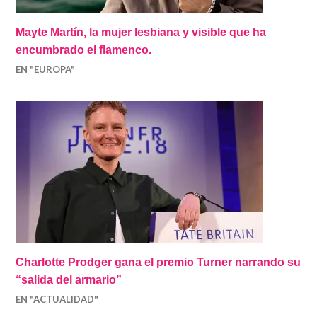
Mayte Martín, la mujer lesbiana y visible que ha
encumbrado el flamenco.
EN "EUROPA"
Charlotte Prodger gana el premio Turner narrando su
“salida del armario”
EN "ACTUALIDAD"