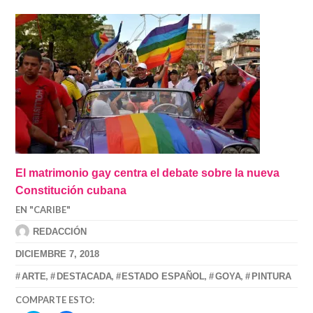
El matrimonio gay centra el debate sobre la nueva
Constitución cubana
EN "CARIBE"
REDACCIÓN
DICIEMBRE 7, 2018
,
,
,
,
ARTE
DESTACADA
ESTADO ESPAÑOL
GOYA
PINTURA
COMPARTE ESTO: