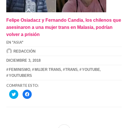
Felipe Osiadacz y Fernando Candia, los chilenos que
asesinaron a una mujer trans en Malasia, podrían
volver a prisión
EN "ASIA"
REDACCIÓN
DICIEMBRE 3, 2018
,
,
,
,
FEMINISMO
MUJER TRANS
TRANS
YOUTUBE
YOUTUBERS
COMPARTE ESTO:
HAZ
HAZ
CLIC
CLIC
PARA
PARA
COMPARTIR
COMPARTIR
EN
EN
TWITTER
FACEBOOK
(SE
(SE
ABRE
ABRE
EN
EN
UNA
UNA
VENTANA
VENTANA