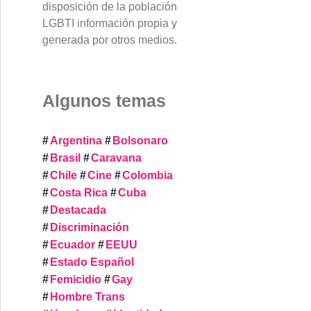
disposición de la población
LGBTI información propia y
generada por otros medios.
Algunos temas
Argentina
Bolsonaro
Brasil
Caravana
Chile
Cine
Colombia
Costa Rica
Cuba
Destacada
Discriminación
Ecuador
EEUU
Estado Español
Femicidio
Gay
Hombre Trans