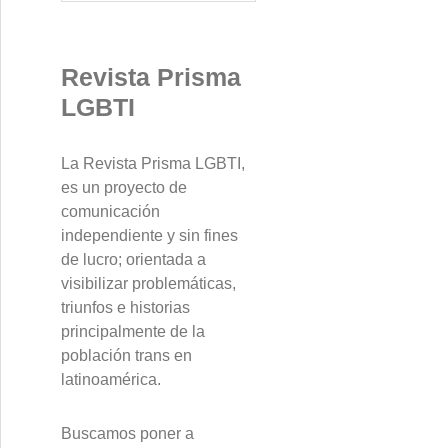
s
c
a
Revista Prisma
r
LGBTI
:
La Revista Prisma LGBTI,
es un proyecto de
comunicación
independiente y sin fines
de lucro; orientada a
visibilizar problemáticas,
triunfos e historias
principalmente de la
población trans en
latinoamérica.
Buscamos poner a