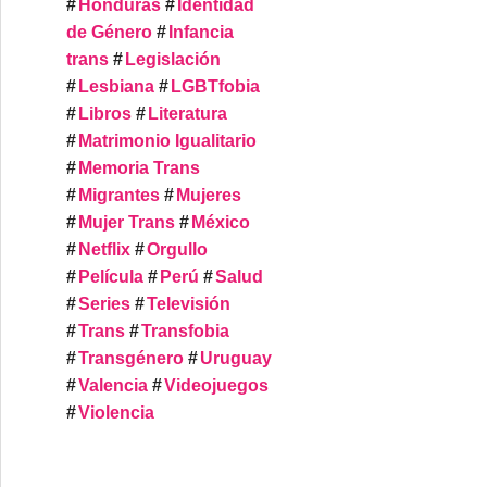
Honduras
Identidad
de Género
Infancia
trans
Legislación
Lesbiana
LGBTfobia
Libros
Literatura
Matrimonio Igualitario
Memoria Trans
Migrantes
Mujeres
Mujer Trans
México
Netflix
Orgullo
Película
Perú
Salud
Series
Televisión
Trans
Transfobia
Transgénero
Uruguay
Valencia
Videojuegos
Violencia