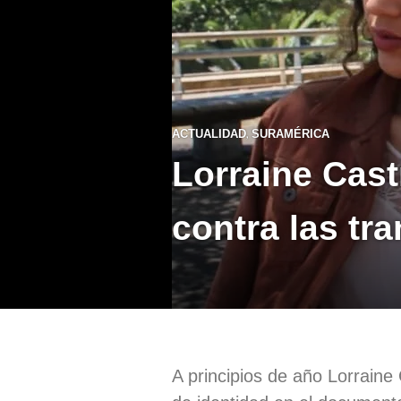
,
ACTUALIDAD
SURAMÉRICA
Lorraine Cast
contra las tr
A principios de año Lorraine