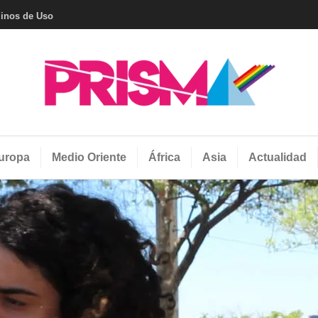
inos de Uso
Revista Prisma 
uropa
Medio Oriente
África
Asia
Actualidad