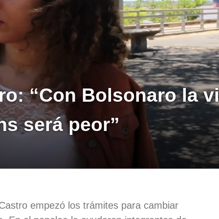
ro: “Con Bolsonaro la v
ans será peor”
 Castro empezó los trámites para cambiar