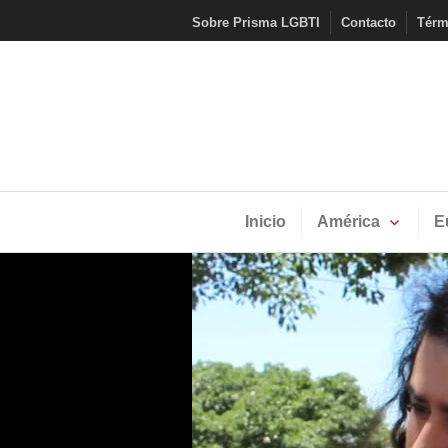
Skip
Sobre Prisma LGBTI
Contacto
Térm
to
content
Inicio
América
E