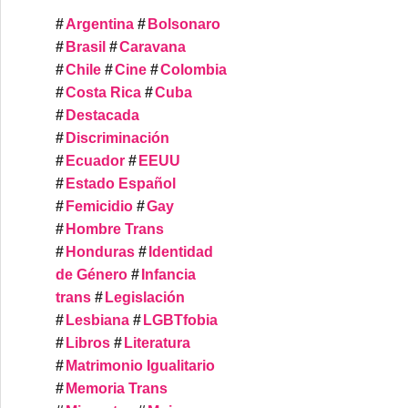
Argentina
Bolsonaro
Brasil
Caravana
Chile
Cine
Colombia
Costa Rica
Cuba
Destacada
Discriminación
Ecuador
EEUU
Estado Español
Femicidio
Gay
Hombre Trans
Honduras
Identidad
de Género
Infancia
trans
Legislación
Lesbiana
LGBTfobia
Libros
Literatura
Matrimonio Igualitario
Memoria Trans