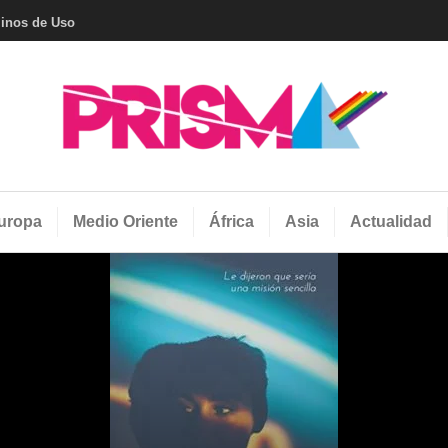
inos de Uso
Revista Prisma 
uropa
Medio Oriente
África
Asia
Actualidad