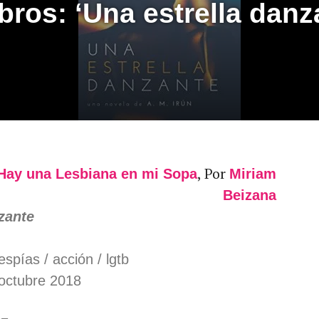
bros: ‘Una estrella danz
, Por
Hay una Lesbiana en mi Sopa
Miriam
Beizana
zante
espías / acción / lgtb
octubre 2018