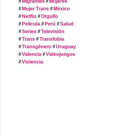
Migrantes
Mujeres
Mujer Trans
México
Netflix
Orgullo
Película
Perú
Salud
Series
Televisión
Trans
Transfobia
Transgénero
Uruguay
Valencia
Videojuegos
Violencia