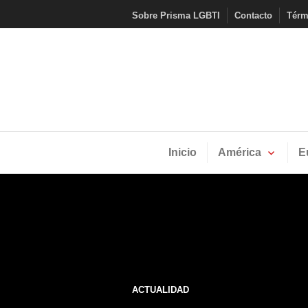
Skip
Sobre Prisma LGBTI
Contacto
Térm
to
content
Inicio
América
E
ACTUALIDAD