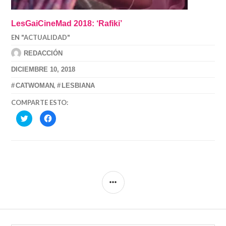
LesGaiCineMad 2018: ‘Rafiki’
EN "ACTUALIDAD"
REDACCIÓN
DICIEMBRE 10, 2018
,
CATWOMAN
LESBIANA
COMPARTE ESTO:
HAZ
HAZ
CLIC
CLIC
PARA
PARA
COMPARTIR
COMPARTIR
EN
EN
TWITTER
FACEBOOK
(SE
(SE
ABRE
ABRE
EN
EN
UNA
UNA
VENTANA
VENTANA
SIDEBAR
NUEVA)
NUEVA)