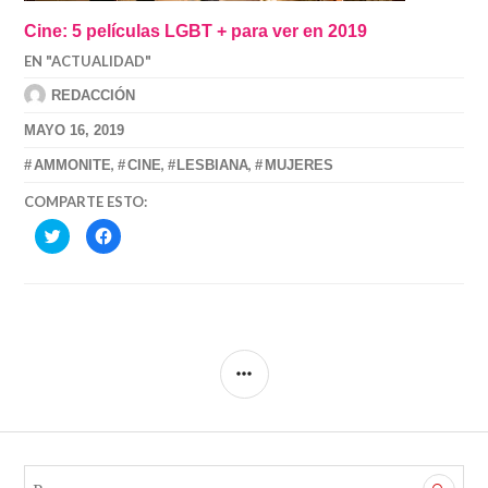
Cine: 5 películas LGBT + para ver en 2019
EN "ACTUALIDAD"
REDACCIÓN
MAYO 16, 2019
,
,
,
AMMONITE
CINE
LESBIANA
MUJERES
COMPARTE ESTO:
HAZ
HAZ
CLIC
CLIC
PARA
PARA
COMPARTIR
COMPARTIR
EN
EN
TWITTER
FACEBOOK
(SE
(SE
ABRE
ABRE
EN
EN
UNA
UNA
VENTANA
VENTANA
SIDEBAR
NUEVA)
NUEVA)
B